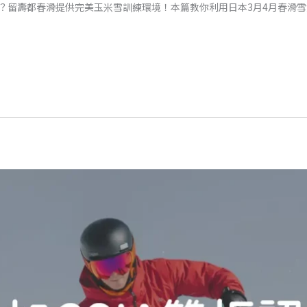
？留壽都春滑提供完美玉米雪訓練環境！本篇教你利用日本3月4月春滑