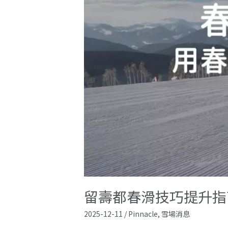
升
指
南：
用
春
季
滑
雪
把
技
術
升
級
一
階
留壽都春滑技巧提升指
2025-12-11
/
Pinnacle
,
雪場消息