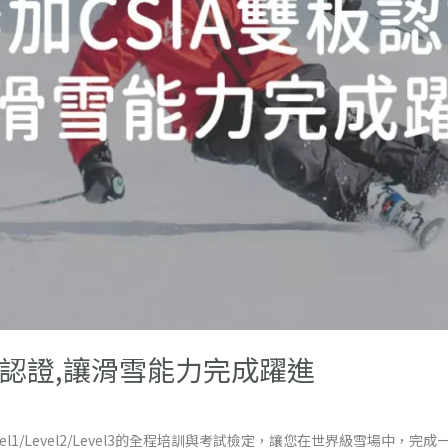
板認證,讓滑雪能力完成躍進
el1/Level2/Level3的全程培訓與考試檢定，讓您在世界級雪場中，