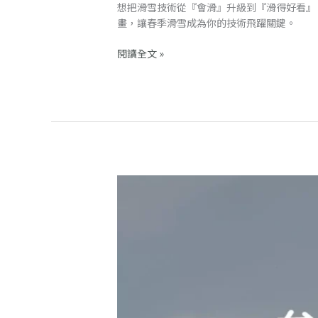
想把滑雪技術從『會滑』升級到『滑得好看』
畫，讓春季滑雪成為你的技術飛躍關鍵。
閱讀全文 »
在
二
世
谷
参
加
CSIA
雙
板