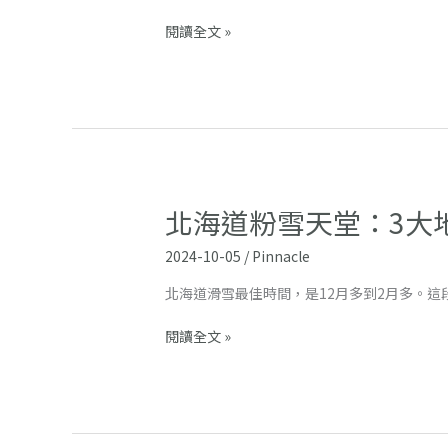
新
設
閱讀全文 »
施
情
報
北海道粉雪天堂：3大
北
海
2024-10-05
/
Pinnacle
道
粉
北海道滑雪最佳時間，是12月多到2月多。
雪
天
閱讀全文 »
堂：
3
大
地
區