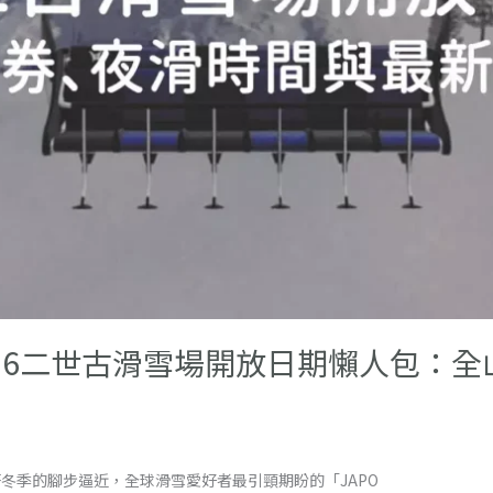
-26二世古滑雪場開放日期懶人包：
前言 隨著冬季的腳步逼近，全球滑雪愛好者最引頸期盼的「JAPO