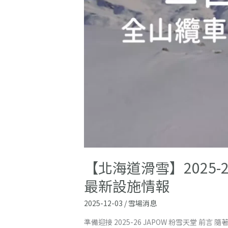
雪
場
開
放
日
期
懶
人
包：
全
山
纜
車
券、
【北海道滑雪】2025
夜
滑
最新設施情報
時
間
2025-12-03
/
雪場消息
與
最
準備迎接 2025-26 JAPOW 粉雪天堂 