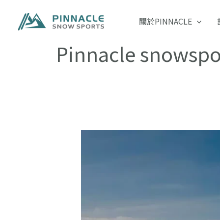
跳
至
關於PINNACLE
主
要
Pinnacle snowspo
內
容
留
壽
都
春
滑
技
巧
提