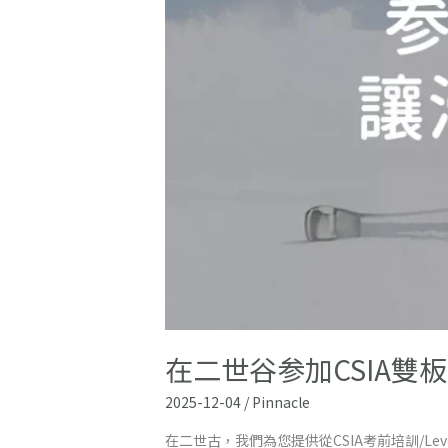
認
證,
讓
滑
雪
能
力
完
成
躍
進
在二世谷参加CSIA雙
2025-12-04
/
Pinnacle
在二世古，我們為您提供從CSIA考前培訓/Lev