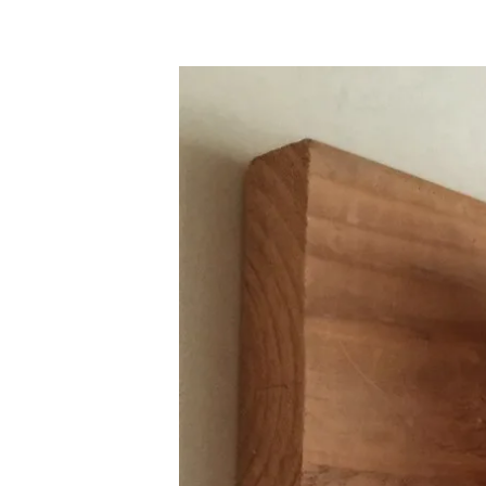
滑
雪
場
雪
介
板
紹
保
與
養：
建
6
議
步
驟
提
升
滑
雪
體
驗