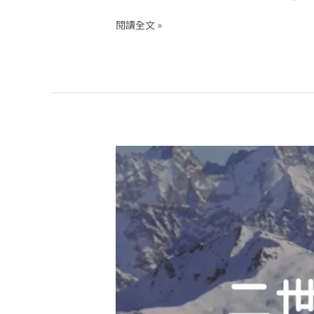
閱讀全文 »
【北
海
道
滑
雪】
2025-
26
二
世
古
滑