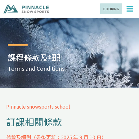
條款及細則
跳
BOOKING
至
主
要
內
容
課程條款及細則
Terms and Conditions
Pinnacle snowsports school
訂課相關條款
條款及細則（最後更新：2025 年 9 月 10 日）