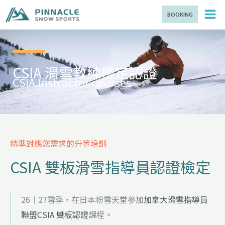
跳
BOOKING
至
主
要
內
容
CSIA 滑雪教練檢定認證
CSIA Instructor courses
精準對應您需求的升等培訓
CSIA 雙板滑雪指導員認證檢定
26｜27雪季，在日本粉雪天堂參加
加拿大滑雪指導員
聯盟CSIA 雙板認證
課程。