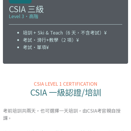
CSIA 三級
Level 3・高階
培訓 + Ski & Teach（6 天，不含考試）¥
考試・滑行+教學（2 項）¥
考試・單項¥
CSIA LEVEL 1 CERTIFICATION
CSIA 一級認證/培訓
考前培訓共兩天，也可選擇一天培訓，由CSIA考官親自授
課
。