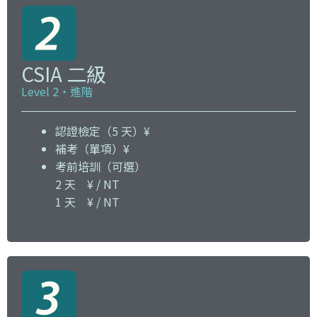
CSIA 二級
Level 2・進階
認證檢定（5 天）¥
補考（單項）¥
考前培訓（可選）
2 天 ¥ / NT
1 天 ¥ / NT