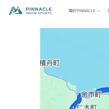
跳
至
關於PINNACLE
主
要
內
容